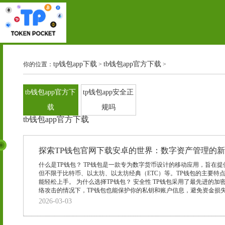
tp钱包app下载
tb钱包app官方下载
你的位置：
>
>
tb钱包app官方下
tp钱包app安全正
载
规吗
tb钱包app官方下载
探索TP钱包官网下载安卓的世界：数字资产管理的
什么是TP钱包？ TP钱包是一款专为数字货币设计的移动应用，旨在
但不限于比特币、以太坊、以太坊经典（ETC）等。TP钱包的主要
能轻松上手。 为什么选择TP钱包？ 安全性 TP钱包采用了最先进
络攻击的情况下，TP钱包也能保护你的私钥和账户信息，避免资金损失。 
2026-03-03